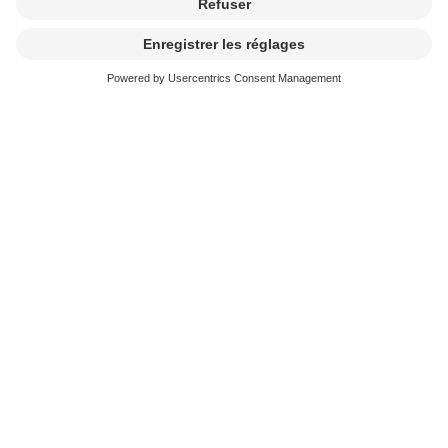
Camps de composition de
chansons: laboratoire de créativité
ou production à la chaîne?
Le débat SUISA qui se tiendra au prochain festival
M4music accueillera des spécialistes, des
producteurs/trices, ainsi que des auteurs/trices-
compositeurs/trices qui exploreront les opportunités et
les défis qu’offrent les camps de composition de