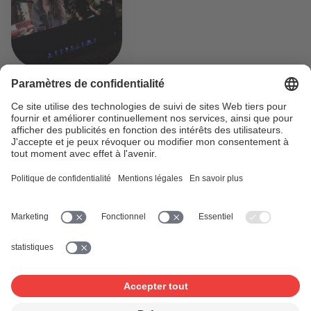
«Voyage»: du camp de composition
de chansons SUISA au Concours
Eurovision de la Chanson
La chanson suisse pour le CEC, qui se tiendra sur notre
sol, est une affaire locale: «Voyage» a été composée lors
du camp de composition de chansons SUISA par Zoë Më
et Tom Oehler, membres SUISA, en collaboration avec la
compositrice écossaise iLi.
Continuer