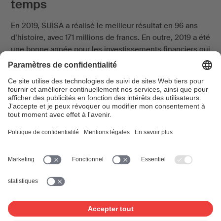
temps
En 2019, SUISA a réalisé le meilleur résultat en 96 ans
d’histoire, avec 171 millions de francs. En outre, 2019 a été
une bonne année pour les investissements financiers qui
ont atteint un niveau record. Avec CHF 155,2 mio. de
recettes provenant des droits d’auteur, nous pouvons
répartir CHF 135 mio. aux bénéficiaires de droits en
Suisse et à l’étranger, après une déduction de frais de
13% en moyenne. Trois mois plus tard, tout est
soudainement devenu différent.
Continuer