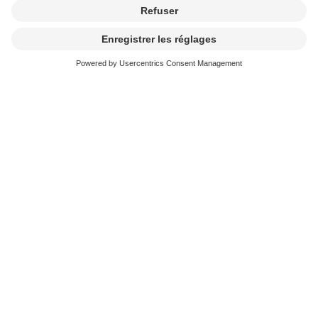
Pas de présence physique à
l’Assemblée générale en 2020,
mais des votes par
correspondance
En raison de la pandémie de coronavirus, l’Assemblée
générale de cette année ne pourra pas se tenir sous la
forme habituelle. Les membres ayant droit de vote auront
malgré tout la possibilité de décider de la destinée de
SUISA, leur coopérative, en votant par correspondance.
Continuer