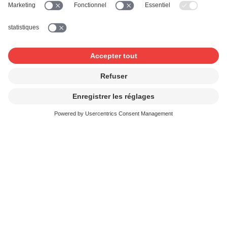
Réunions du Conseil et de ses
Commissions en décembre :
adoption du budget pour l’année
2022
En raison de la pandémie, les réunions du Conseil de
SUISA et de ses Commissions des 12 et 13 décembre
2021 ont malheureusement dû se dérouler à nouveau par
visioconférence. Le budget 2022 a notamment été
adopté, lors des dernières réunions de l’année.
Continuer