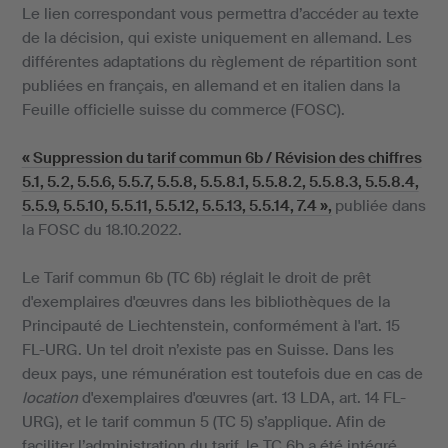
Le lien correspondant vous permettra d’accéder au texte
de la décision, qui existe uniquement en allemand. Les
différentes adaptations du règlement de répartition sont
publiées en français, en allemand et en italien dans la
Feuille officielle suisse du commerce (FOSC).
« Suppression du tarif commun 6b / Révision des chiffres
5.1, 5.2, 5.5.6, 5.5.7, 5.5.8, 5.5.8.1, 5.5.8.2, 5.5.8.3, 5.5.8.4,
5.5.9, 5.5.10, 5.5.11, 5.5.12, 5.5.13, 5.5.14, 7.4 »,
publiée dans
la FOSC du 18.10.2022.
Le Tarif commun 6b (TC 6b) réglait le droit de prêt
d'exemplaires d'œuvres dans les bibliothèques de la
Principauté de Liechtenstein, conformément à l'art. 15
FL-URG. Un tel droit n’existe pas en Suisse. Dans les
deux pays, une rémunération est toutefois due en cas de
location
d'exemplaires d'œuvres (art. 13 LDA, art. 14 FL-
URG), et le tarif commun 5 (TC 5) s’applique. Afin de
faciliter l’administration du tarif, le TC 6b a été intégré