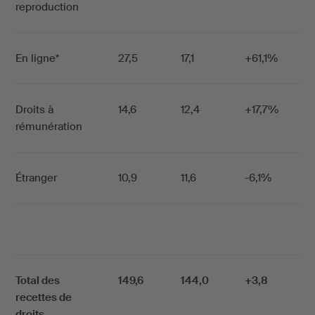
reproduction
En ligne*
27,5
17,1
+61,1%
Droits à
14,6
12,4
+17,7%
rémunération
Étranger
10,9
11,6
-6,1%
Total des
149,6
144,0
+3,8
recettes de
droits