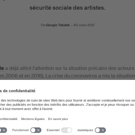
sécurité sociale des artistes.
De
Giorgio Tebaldi
—
30. mars 2021
le
a déjà attiré l’attention sur la situation précaire des acteurs
en 2006 et en 2016). La crise du coronavirus a mis la situati
u centre des discussions publiques et politiques d’une manièr
e met notamment en évidence des lacunes du système de sécur
notamment des «indépendants», dont les réalités économiques
partition entre «travailleurs indépendants» et «employés».
nce des conditions précaires des acteurs culturels étant actue
aisir cette opportunité pour proposer des améliorations visant 
concernées. Cela a conduit Suisseculture Sociale, avec le sou