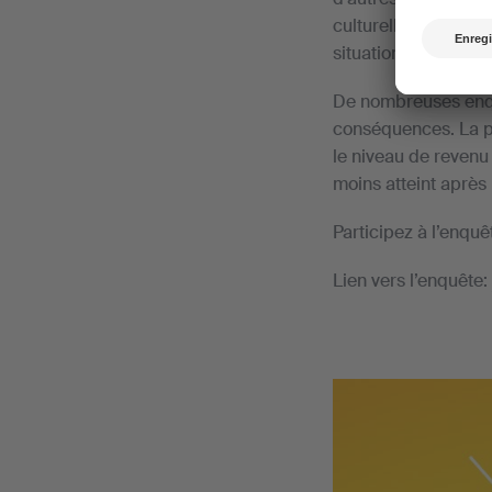
culturelle suisse
Pro
situation économique
De nombreuses enqu
conséquences. La pr
le niveau de revenu
moins atteint après l
Participez à l’enquê
Lien vers l’enquête: