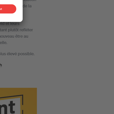
AG
l’analyse de la
d et leurs
nt plutôt refléter
nouveau être au
elle.
lus élevé possible.
h