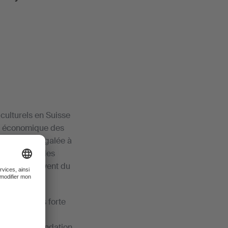
 culturels en Suisse
on économique des
e rarement égalée à
ité sociale des
 sortent souvent du
llement très forte
ce secteur et
tien de la fondation