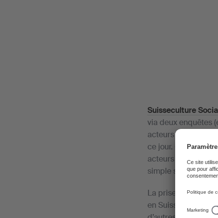
Suisseculture Socia
via deux enquêtes (
acteurs culturels a
ce jour. Cette cris
acteurs culturels, 
simple schéma de ré
La prise de conscie
en Suisse, il faut s
d’autres personnes 