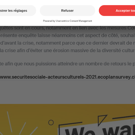
 Helvetia
, à confier au bureau d’étude et de conseil
Ecoplan 
 et la couverture sociale des acteurs culturels.
êtes sont en cours, notamment en lien avec les mesures Covi
ésente enquête laisse néanmoins cet aspect de côté, souhaita
 d’avant la crise, notamment parce que ce dernier devrait de 
a crise afin d’éviter une érosion massive de la diversité cultur
te afin que nous puissions atteindre un nombre de retours le p
www.securitesociale-acteursculturels-2021.ecoplansurvey.c