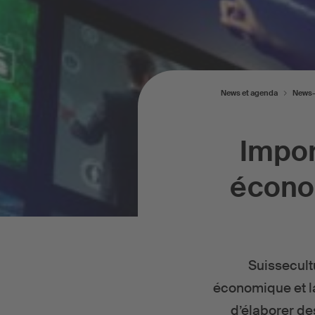
News et agenda
News-
Impor
économ
Suissecult
économique et la
d’élaborer de