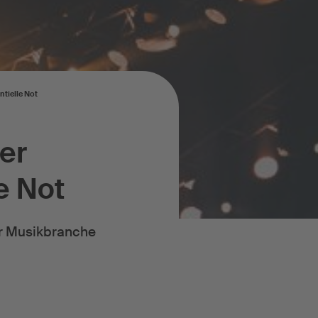
ntielle Not
der
e Not
er Musikbranche