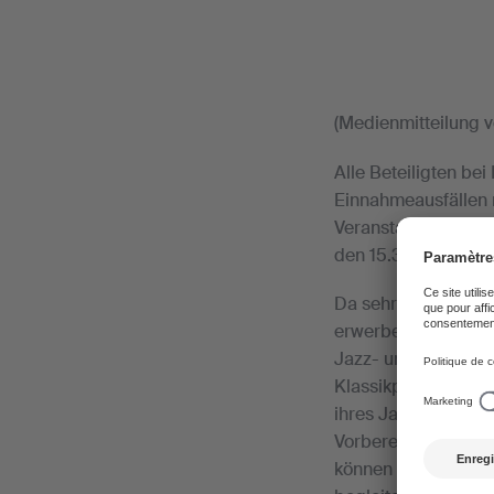
(Medienmitteilung 
Alle Beteiligten be
Einnahmeausfällen 
Veranstaltungen mi
den 15.3. hinaus be
Da sehr viele Musi
erwerbend sind, tre
Jazz- und Popbands 
Klassikproduktionen
ihres Jahreseinkomm
Vorbereitungs- und
können sie rasch a