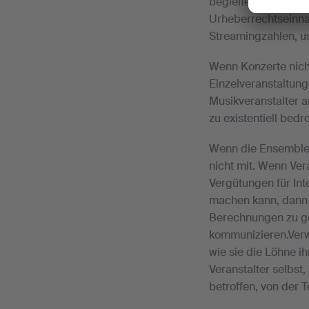
begleitenden Auswir
Urheberrechtseinna
Streamingzahlen, u
Wenn Konzerte nicht 
Einzelveranstaltun
Musikveranstalter a
zu existentiell bed
Wenn die Ensembles
nicht mit. Wenn Ver
Vergütungen für In
machen kann, dann 
Berechnungen zu ge
kommunizieren.Verw
wie sie die Löhne i
Veranstalter selbst,
betroffen, von der 