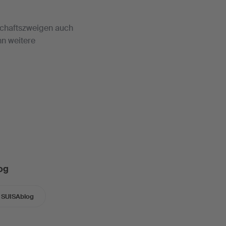
schaftszweigen auch
nn weitere
og
SUISAblog