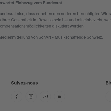
erwartet Einbezug vom Bundesrat
undesrat also, dass er neben den anderen berechtigten Wirt
 ihrer Gesamtheit im Bewusstsein hat und mit einbezieht, we
mpensationsmöglichkeiten diskutiert werden.
 Medienmitteilung von SonArt - Musikschaffende Schweiz.
Suivez-nous
Bl
Facebook
Instagram
YouTube
LinkedIn