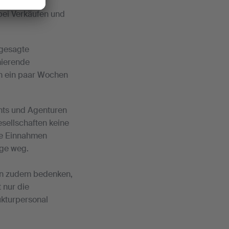
auch: keine
bei Verkäufen und
bgesagte
mierende
on ein paar Wochen
nts und Agenturen
sellschaften keine
ne Einnahmen
age weg.
en zudem bedenken,
 nur die
rukturpersonal