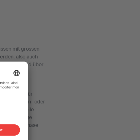
üssen mit grossen
erden, also auch
snahmezustand über
lbständig
e Spektrum, für
die bei Opern- oder
ft grosse Teile
üssen so lange
cheidenden Phase
hwanz von