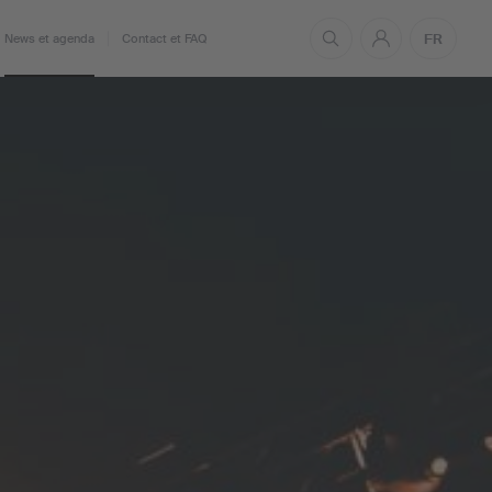
FR
News et agenda
Contact et FAQ