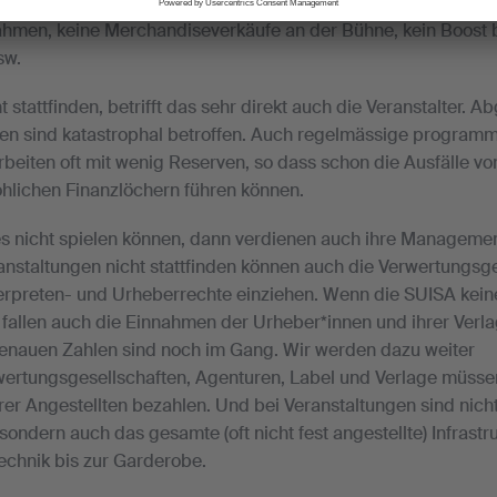
kungen: Kein Konzert heisst nicht nur keine Gage, es heisst 
hmen, keine Merchandiseverkäufe an der Bühne, kein Boost 
sw.
stattfinden, betrifft das sehr direkt auch die Veranstalter. A
gen sind katastrophal betroffen. Auch regelmässige program
rbeiten oft mit wenig Reserven, so dass schon die Ausfälle v
rohlichen Finanzlöchern führen können.
 nicht spielen können, dann verdienen auch ihre Manageme
anstaltungen nicht stattfinden können auch die Verwertungsge
terpreten- und Urheberrechte einziehen. Wenn die SUISA kei
fallen auch die Einnahmen der Urheber*innen und ihrer Verl
nauen Zahlen sind noch im Gang. Wir werden dazu weiter
ertungsgesellschaften, Agenturen, Label und Verlage müss
hrer Angestellten bezahlen. Und bei Veranstaltungen sind nicht
 sondern auch das gesamte (oft nicht fest angestellte) Infrast
Technik bis zur Garderobe.