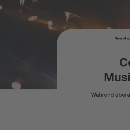
News et a
Co
Musi
Während überal