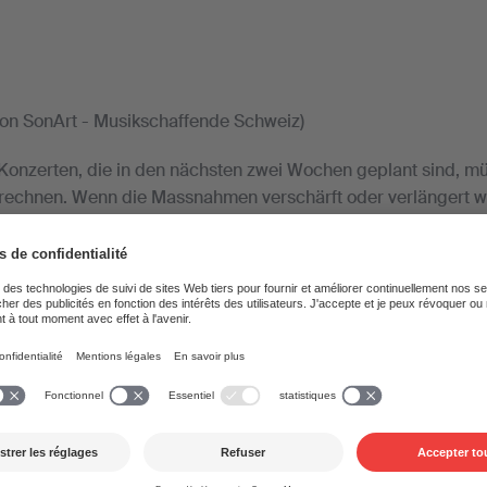
von SonArt - Musikschaffende Schweiz)
i Konzerten, die in den nächsten zwei Wochen geplant sind, m
rechnen. Wenn die Massnahmen verschärft oder verlängert w
t weniger als 1000 Personen abgesagt werden, oder der Au
stehen bleibt, wachsen die Verluste mit jedem Tag.
kschaffende in Ensembles, Bands und teilweise Orchestern se
ffen sie solche Ausfälle besonders hart. Das gilt für das ganz
ebenso wie für die Sänger*innen und Instrumentalist*innen, 
 engagiert werden. Freischaffende Musiker*innen verdienen o
ens in der kurzen Zeit, in der die Auftritte stattfinden und m
 Probephasen querfinanzieren. Gagenausfälle in dieser ents
n den Rand der Existenznot führen. Dazu kommt ein Rattensc