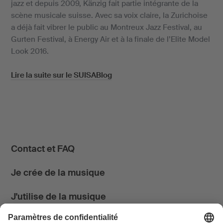
jazz et depuis 2009, Känzig fait partie intégrante de la
scène musicale suisse. Avec sa voix claire, la Zurichoise
a déjà fait vibrer le public au Montreux Jazz Festival, au
Gurten Festival, à Energy Air et à la finale de l’Elite Model
Look 2016.
Lire la suite sur le SUISABlog
Contact et FAQ
Je crée de la musique
J'utilise de la musique
News & Agenda