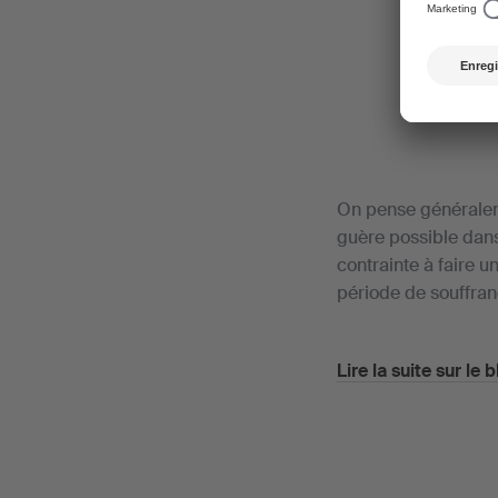
On pense généraleme
guère possible dans 
contrainte à faire 
période de souffranc
Lire la suite sur le 