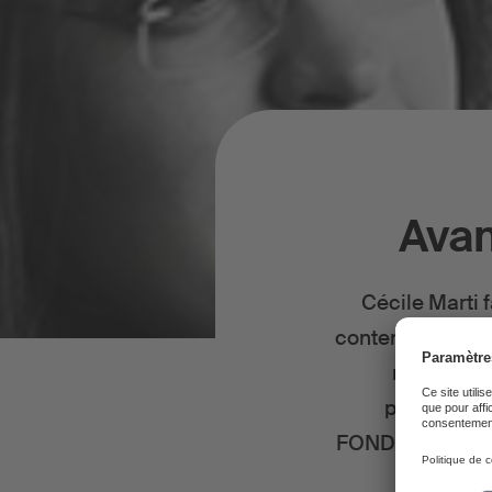
Avan
Cécile Marti 
contemporaine e
réunir dif
prochaineme
FONDATION SUISA 