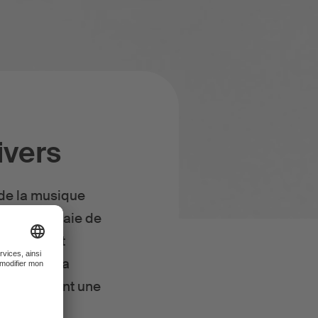
ivers
 de la musique
ptrice essaie de
let devrait
culpture. La
ui attribuant une