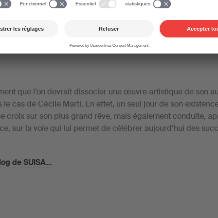
De
Rudolf Amstutz (Gastautor)
—
05. novembre 2019
nt que l’on devrait dissocier une œuvre artistique de son aut
le cas de Cécile Marti. En effet, un seul jour de son existenc
une croix sur son plus grand rêve, mais également conduite, a
e, sur la voie qui lui permet de célébrer aujourd’hui des succ
blog de SUISA...