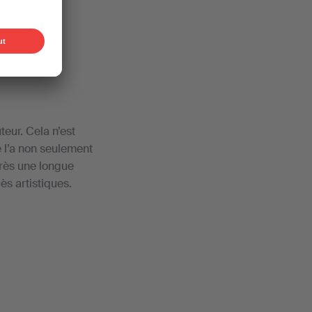
eur. Cela n’est
e l’a non seulement
près une longue
ès artistiques.