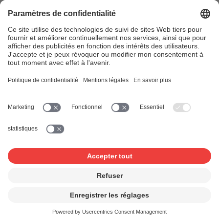
News & Agenda
FONDATION SUISA ↗
Suivez-nous
Facebook
Instagram
YouTube
LinkedIn
Blog
SUISAblog
© 2026 SUISA
Impressum
Disclaimer
Protection des données
Paramètres de confidentialité