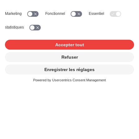
Lieu:
SUISA Zurich
Plus d'informations sur les commissions:
Commissions
SUISA
Contact et FAQ
Je crée de la musique
J'utilise de la musique
News & Agenda
FONDATION SUISA ↗