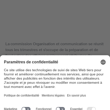
La commission Organisation et communication se réunit
tous les trimestres et s'occupe de la préparation et de
l'exécution des affaires qui leur sont attribuées. Ils
rendent compte à l'ensemble du comité directeur.
Date 1er semestre:
14 avril 2025 (10:00-13:00h) et 16 juin
2025 (14:15-15:45h)
Lieu:
SUISA Zurich
Plus d'informations sur les commissions:
Commissions
SUISA