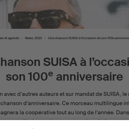
ws et agenda
News-2023
Une chanson SUISA à l’occasion de son 100e anniversa
hanson SUISA à l’occas
e
son 100
anniversaire
n avec d’autres auteurs et sur mandat de SUISA, le
hanson d’anniversaire. Ce morceau multilingue in
nera la coopérative tout au long de l’année. Dans
 nous en dit plus sur le processus de création et sur 