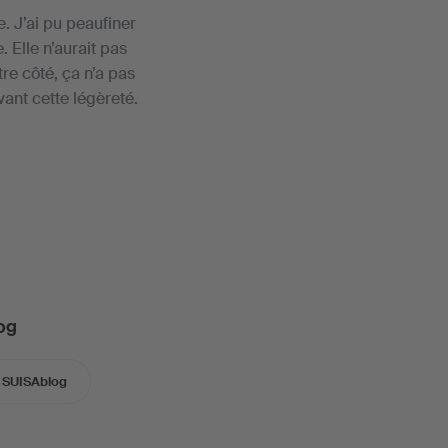
e. J’ai pu peaufiner
 Elle n’aurait pas
re côté, ça n’a pas
vant cette légèreté.
og
SUISAblog