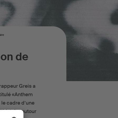
ire
ion de
 rappeur Greis a
titulé «Anthem
 le cadre d’une
l’histoire autour