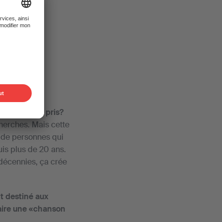
e tu t’y es pris?
cherches. Mais cette
p de personnes qui
uis plus de 20 ans.
 décennies, ça crée
t destiné aux
faire une «chanson