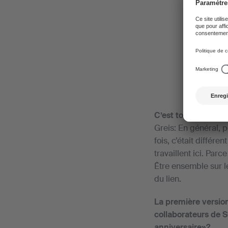
C’est toi qui as c
Greis: En général, 
fois, c’était diffé
travaillent ici. Par
Être ensemble sur le
du lien.
La première version
collaborateurs de S
anniversaire»?