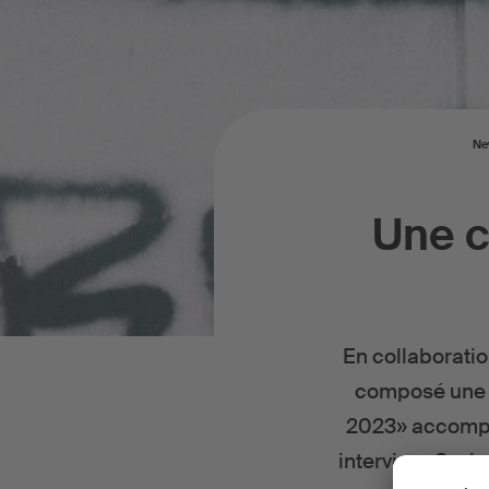
Ne
Une c
En collaboratio
composé une c
2023» accompag
interview, Greis