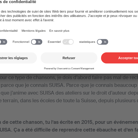
de la chanson.
De
Erika Weibel
—
03. mars 2023
Oliver Moser
omposé la chanson du centenaire de SUISA. Comment est-ce qu
pour ce type de chansons, je dois d’abord faire pas mal de re
rent parce que je connais SUISA. Parce que je connais beaucou
ce que j’anime avec SUISA des ateliers sur le droit d’auteur dep
 terrain, dans les écoles de toute la Suisse, depuis plusieurs
 de cette chanson, tu l’as écrite en 2015, pour un événemen
UISA. Ça a été difficile de reprendre cette ébauche et d’en 