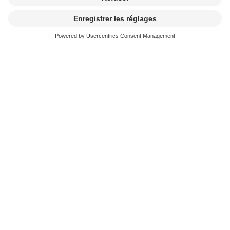
audiovisuelles (pour œuvres
supplémentaires)
Déclaration de productions audiovisuelles
Envoyer la déclaration à :
SUISA Film
11bis, Av. du Grammont
1007 Lausanne
filmproduction@suisa.ch
Liens complémentaires
Inquiry List