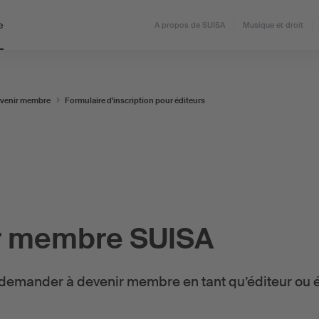
e
A propos de SUISA
Musique et droit
venir membre
Formulaire d'inscription pour éditeurs
r membre SUISA
 demander à devenir membre en tant qu’éditeur ou é