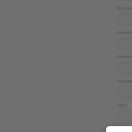
Nom de l
Forme ju
Prénom 
Adresse
NPA *
Lieu *