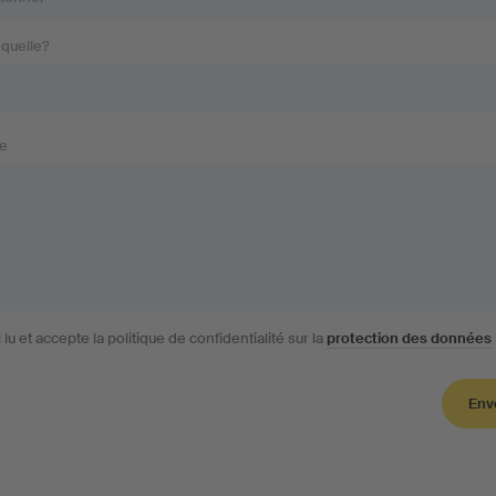
a quelle?
e
i lu et accepte la politique de confidentialité sur la
protection des données
Env