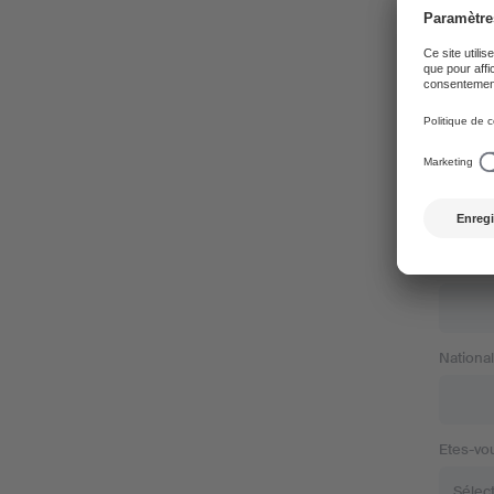
Pays
Télépho
Adresse
National
Etes-vo