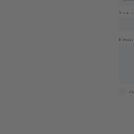
Si oui, l
Messag
J'a