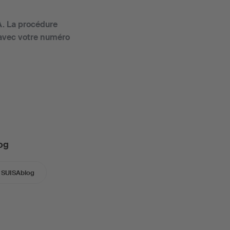
A. La procédure
n avec votre numéro
og
SUISAblog