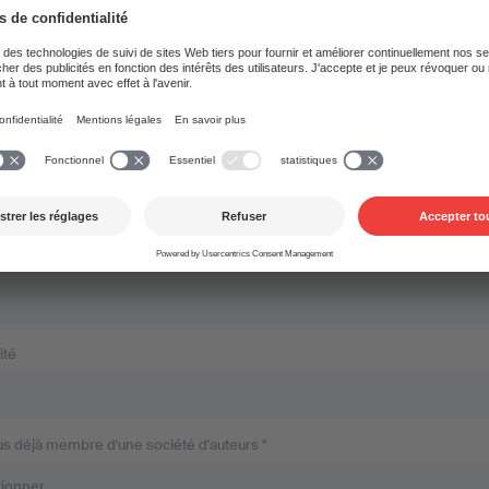
ne *
 mail *
ité
us déjà membre d'une société d'auteurs *