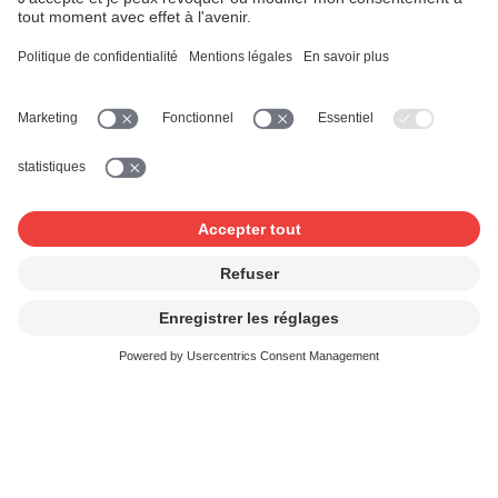
du formulaire ci-dessous.
Important
: vous pouvez nous demander un login
uniquement si vous êtes sociétaire ou mandant de
SUISA. Dans l'espace «Mon compte», vous avez accès à
vos données personnelles. Veuillez donc vous assurer
que les données de connexion (adresse e-mail) ne
soient connues que de vous et de personnes autorisées.
Contact et FAQ
Je crée de la musique
J'utilise de la musique