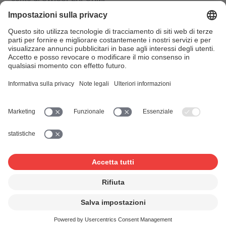
Sconti per clienti con contratto e
membri di un’associazione di
categoria
Se stipulate un contratto con la SUISA per le vostre
manifestazioni e ne rispettate le condizioni, beneficiate
di un ribasso fino al 25%. Come membro di
un’associazione svizzera di categoria vi verrà concesso un
ulteriore ribasso del 10%.
Trovate maggiori informazioni nella
Nota informativa
.
L’ammontare dell’indennità per manifestazione può
essere desunto dalla tabella di calcolo (
fino a 400
persone
/
da 410 persone
).