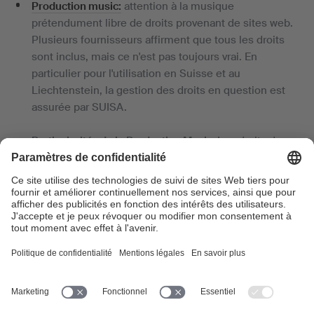
Production music:
attention à la musique
prétendument libre de droits provenant de sites web.
Plusieurs fournisseurs affirment que tous les droits
sont inclus, mais ce n'est pas toujours vrai. En
particulier pour l'utilisation en Suisse et au
Liechtenstein, la gestion des droits en question est
assurée par SUISA.
Particularités de la Production Music:
Les droits de
synchronisation ne nécessitent aucune autre
formalité. Privilégiez les
partenaires contractuels de
SUISA pour la Production Music
afin d'éviter de payer
les droits à double.
Voici comment procéder:
Remplissez le formulaire en ligne. Le formulaire peut
être enregistré temporairement pour être traité