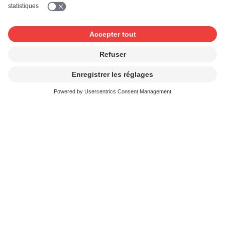
ultérieurement.
Nous vérifierons votre demande et vous enverrons une
facture. La licence sera valable dès que le paiement aura
été reçu.
Ensuite, SUISA répartit les redevances correspondantes
aux ayants droits (compositeurs/trices, paroliers/ères et
éditeurs/trices).
Lien
Production Music: Liste des fournisseurs
Documents