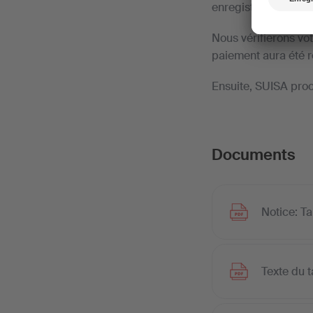
enregistré temporai
Nous vérifierons vo
paiement aura été r
Ensuite, SUISA proc
Documents
Notice: T
Texte du t