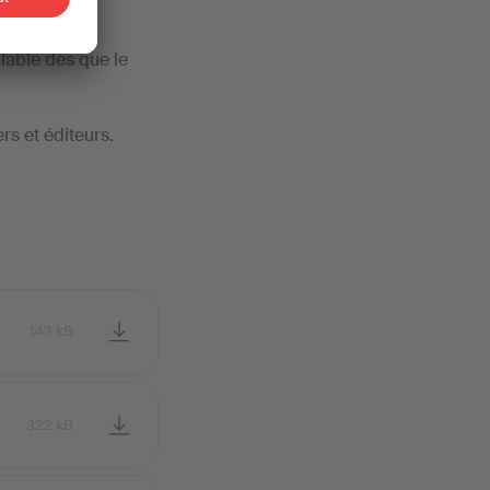
lable dès que le
rs et éditeurs.
143 kB
322 kB