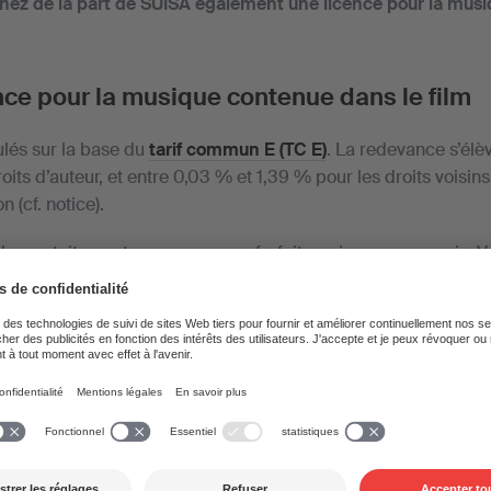
enez de la part de SUISA également une licence pour la mus
nce pour la musique contenue dans le film
ulés sur la base du
tarif commun E (TC E)
. La redevance s’élè
roits d’auteur, et entre 0,03 % et 1,39 % pour les droits voisin
 (cf. notice).
film gratuitement, vous payez un forfait par jour ou par mois. 
ions dans la notice et le tarif.
la
musique de fond
sur le lieu de projection, vous devez égal
t.
t procéder:
laire en ligne pour demander la licence adéquate. Le formula