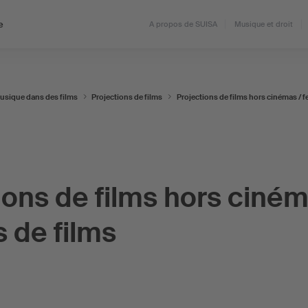
e
A propos de SUISA
Musique et droit
usique dans des films
Projections de films
Projections de films hors cinémas / fe
ions de films hors ciném
s de films