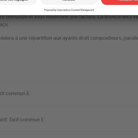
rement pour être traité ultérieurement.
tre demande et vous enverrons une facture. La licence sera va
eçu.
édera à une répartition aux ayants droit compositeurs, parolie
arif commun E
arif: Tarif commun E