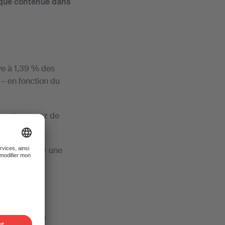
ique contenue dans
ve à 1,39 % des
s – en fonction du
Vous trouverez de
ement obtenir une
ire peut être