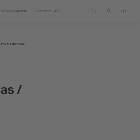
FR
News et agenda
Contact et FAQ
stivals de films
as /