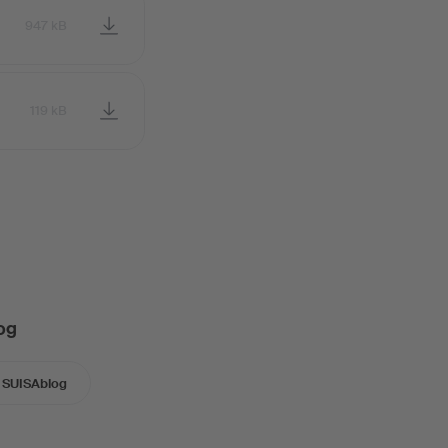
947 kB
119 kB
og
SUISAblog