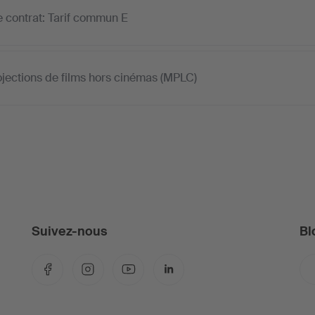
 contrat: Tarif commun E
ojections de films hors cinémas (MPLC)
Suivez-nous
Bl
Facebook
Instagram
YouTube
LinkedIn