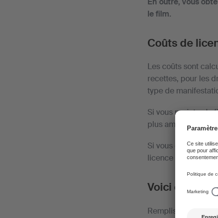
En outre, vous obt
le film.
Coûts de lice
Les coûts sont calc
recettes, pour les d
type de manifestation
Si vous projetez le 
plus amples informat
Si vous diffusez de 
licence de notre par
Voici commen
Remplissez le formu