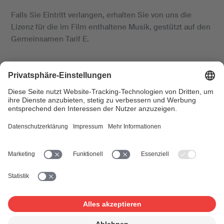
Falls Sie Eintritt verlangen, erhalten Sie von uns die
Lizenz für die im Film enthaltene Musik, gestützt auf den
Gemeinsamen Tarif E.
Lizenzen
In beiden Fällen benötigen Sie die Rechte der
Filmproduzenten. Genauere Informationen dazu finden
Sie auf der Seite «
Filmvorführungen
».
So gehen Sie vor:
Füllen Sie das Formular online aus, um die passende
Lizenz zu beantragen. Das Formular kann
zwischengespeichert und später weiterbearbeitet
werden.