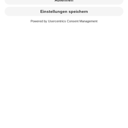
Wir prüfen Ihren Auftrag und senden Ihnen im Anschluss
eine Rechnung. Die Lizenz ist gültig, sobald Ihre Zahlung
eingegangen ist.
Anschliessend verteilt die SUISA das Geld an die
berechtigten Komponisten/innen, Textautoren/innen und
Musik-Verlage.
Links
Formular: Gemeinsamer Tarif
E (ausserhalb Kino)
Informationen Filmvorführungen