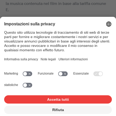
la musica contenuta nel film in base alla tariffa comune
E.
Licenze
In entrambi i casi, avete bisogno dei diritti dei produttori
del film. Trovate informazioni più dettagliate in merito
sulla pagina «
Proiezioni di film
».
Ecco come procedere:
Compilate il formulario online per richiedere la licenza
appropriata. Il formulario può essere salvato
temporaneamente e completato in un secondo
momento.
Verificheremo il vostro ordine e vi invieremo la relativa