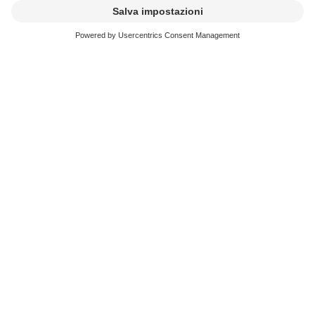
fattura. La licenza è valida a partire dalla ricezione del
pagamento.
In seguito, la SUISA ripartisce il denaro ai compositori,
parolieri ed editori musicali aventi diritto.
Link
Questionario: Tariffa comune E (al di fuori
del cinema)
Informazioni sulla proiezione di film