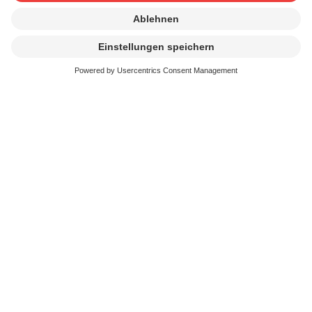
Adresse *
PLZ *
Ort *
E-Mail *