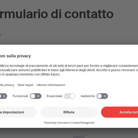
rmulario di contatto
e
 *
Cognome *
 *
Luogo *