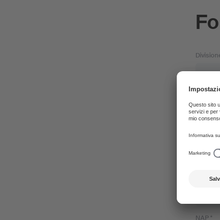
Fo
Division
Oggetto
Nome *
Indirizzo
NAP *