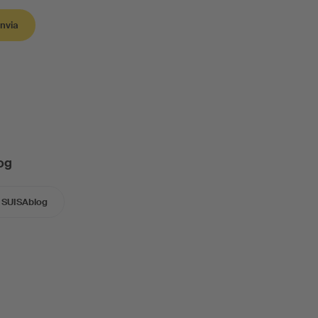
Invia
og
SUISAblog