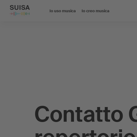
Io uso musica
Io creo musica
Contatto 