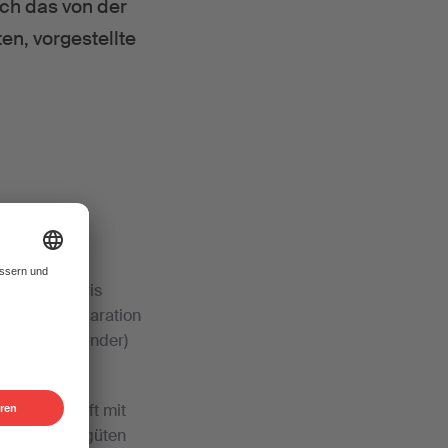
ich das von der
n, vorgestellte
ehen in Paris
eisende Deklaration
(ABBA-Mitgründer)
turwirtschaft mit
, fair zu vergüten