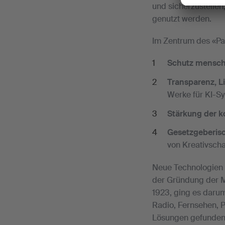
und sicherzustellen
genutzt werden.
Im Zentrum des «Pa
Schutz menschl
Transparenz, L
Werke für KI-S
Stärkung der k
Gesetzgeberis
von Kreativsch
Neue Technologien h
der Gründung der M
1923, ging es darum
Radio, Fernsehen, P
Lösungen gefunden 