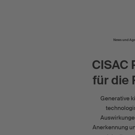
News und Ag
CISAC 
für die
Generative kü
technologis
Auswirkungen 
Anerkennung un