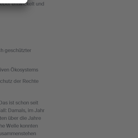
eber entwickelt und
ch geschützter
tiven Ökosystems
chutz der Rechte
as ist schon seit
ll: Damals, im Jahr
ten über die Jahre
che Welle konnten
 zusammenstehen