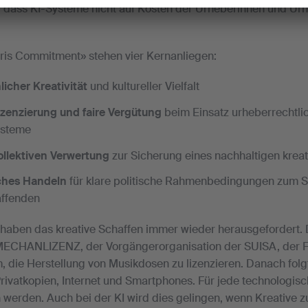
, dass KI-Systeme nicht auf Kosten der Urheberinnen und Urh
ris Commitment» stehen vier Kernanliegen:
icher Kreativität
und kultureller Vielfalt
izenzierung und faire Vergütung
beim Einsatz urheberrechtli
ysteme
ollektiven Verwertung
zur Sicherung eines nachhaltigen krea
ches Handeln
für klare politische Rahmenbedingungen zum S
affenden
aben das kreative Schaffen immer wieder herausgefordert. D
ECHANLIZENZ, der Vorgängerorganisation der SUISA, der Fa
, die Herstellung von Musikdosen zu lizenzieren. Danach folg
rivatkopien, Internet und Smartphones. Für jede technologis
werden. Auch bei der KI wird dies gelingen, wenn Kreative