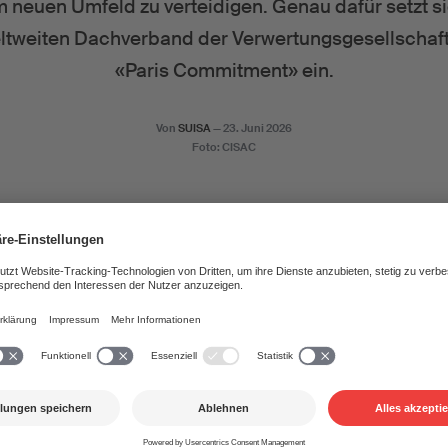
 neuen Umfeld zu verteidigen. Genau dafür setzt s
tweiten Dachverband der Verwertungsgesellschafte
«Paris Commitment» ein.
Von
SUISA
—
23. Juni 2026
Foto: CISAC
iläums-Generalversammlung der CISAC zum 100-jährigen Best
fende aus aller Welt mit dem «Paris Commitment» eine wegw
rzeichner sind unter anderem CISAC-Präsident Björn Ulvaeus 
sche Singer-Songwriter Youssou N´Dour als Vizepräsident.
htet sich an Regierungen, Technologieunternehmen und die Kul
chliche Kreativität im KI-Zeitalter anzuerkennen, zu schützen