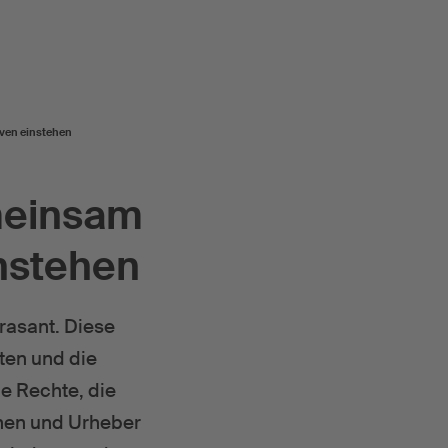
iven einstehen
meinsam
instehen
 rasant. Diese
lten und die
ie Rechte, die
nen und Urheber