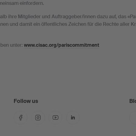
meinsam einfordern.
alb ihre Mitglieder und Auftraggeber/innen dazu auf, das «
hnen und damit ein öffentliches Zeichen für die Rechte aller 
iben unter:
www.cisac.org/pariscommitment
Follow us
Bl
Facebook
Instagram
YouTube
LinkedIn