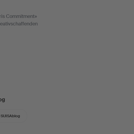
Paris Commitment»
Kreativschaffenden
og
SUISAblog