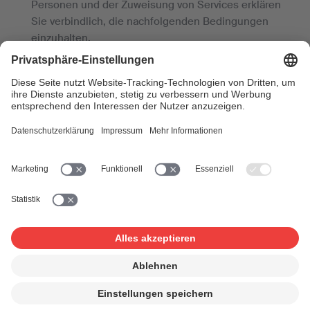
Personen und der Zuweisung von Services erklären
Sie verbindlich, die nachfolgenden Bedingungen
einzuhalten.
Sie haben das nicht übertragbare persönliche Recht:
- Ihr Konto und Profil zu verwalten;
- Ihr Konto mit einem Profil zu verknüpfen
- anderen Personen bzw. neuen oder bestehenden
Konten Administratorenrechte zu geben und zu
entziehen
- für andere Personen (Benutzer/innen, User/innen)
neue Konten (Accounts) zu eröffnen;
- einem Benutzer/innen-Konto (Account) bestimmte
Services zuzuweisen und zu entziehen.
Sie als Administrator/in sind zuständig und
verantwortlich, die anderen Administrator/innen und
Benutzer/innen anzuleiten, über die Funktionen und
Nutzungsbedingungen von deren Konten und der
einzelnen Services zu informieren sowie deren