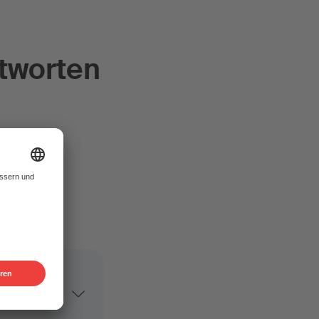
ntworten
z (KI)
n ich
ei der