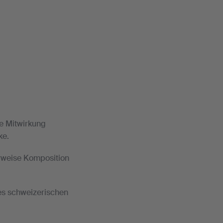
he Mitwirkung
ke.
erweise Komposition
des schweizerischen