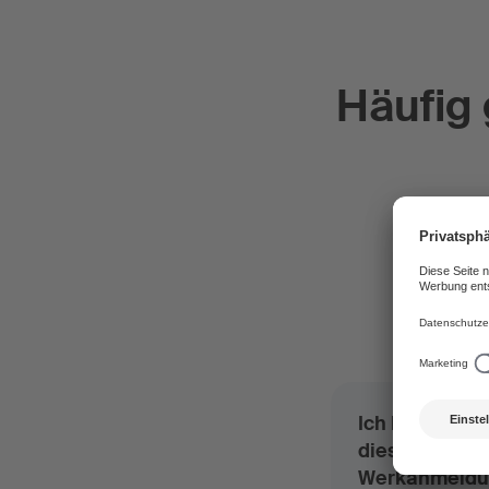
Häufig 
Verwe
Ich habe mit H
dieses Werk b
Werkanmeldu