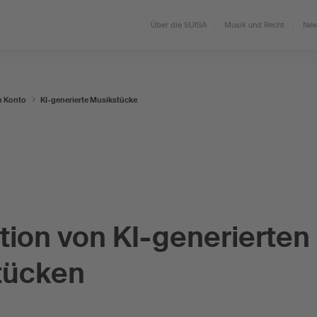
Über die SUISA
Musik und Recht
New
n Konto
KI-generierte Musikstücke
tion von KI-generierten
tücken