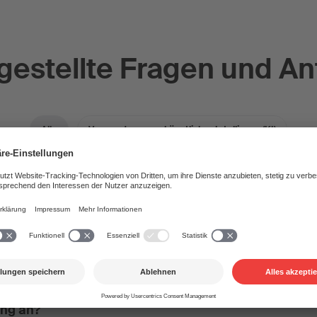
gestellte Fragen und A
Alle
Verwendung von künstlicher Intelligenz (KI)
ndung von künstlicher Intelligen
ilfe künstlicher Intelligenz ein Werk geschaffen. Kan
ei der SUISA anmelden? Wenn ja, wie gebe ich das b
ng an?