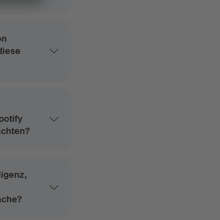
on
diese
potify
achten?
ligenz,
mache?