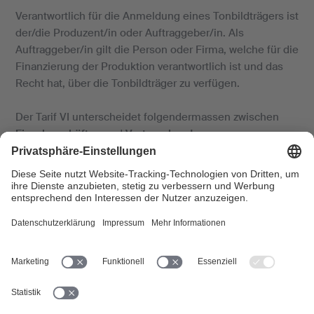
Verantwortlich für die Anmeldung eines Tonbildträgers ist
der/die Produzent/in oder Auftraggeber/in. Als
Auftraggeber/in gilt die Person oder Firma, welche für die
Finanzierung der Produktion verantwortlich ist und das
Recht hat, über die Tonbildträger zu verfügen.
Der Tarif VI unterscheidet folgendermassen zwischen
Einzelgeschäften
und
Vertragskunden
:
Einzelgeschäfte
Vertragskunden
Presserlaubnis unter Vorbehalt!
Die SUISA erteilt die Presserlaubnis unter Vorbehalt der