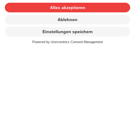
Produzenten-, Interpreten- und Synchronisationsrechte.
Diese sind direkt einzuholen.
Weitere Informationen dazu finden Sie auf der Seite
«
Weitere Rechte
».
Fristen beachten
Beauftragen Sie ein Presswerk mit der Vervielfältigung,
muss uns die Anmeldung
mindestens 10 Tage vor der
Auftragsausführung
vorliegen, damit wir dem Presswerk
die entsprechende Bewilligung erteilen können.
Vorgehen:
Bitte füllen Sie das Formular online aus. Unser Vorgehen
nach vollständiger Anmeldung: