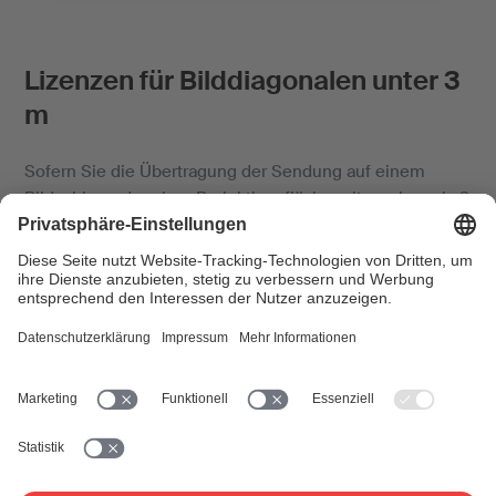
Lizenzen für Bilddiagonalen unter 3
m
Sofern Sie die Übertragung der Sendung auf einem
Bildschirm oder einer Projektionsfläche mit weniger als 3
m Diagonale zeigen, gilt der Gemeinsame Tarif 3a (GT
3a).
Falls Sie bereits SUISA-Kunde/in sind und eine
Lizenz für
audiovisuelle Nutzung
(Filme, Videos,
Fernsehsendungen) besitzen, müssen Sie nichts weiter
unternehmen, da diese Lizenz auch für Public Viewings
auf Bildschirmen oder Projektionsflächen mit weniger als
3 m Diagonale gilt.
Bitte beachten Sie jedoch, dass eine Lizenz für
Audio-