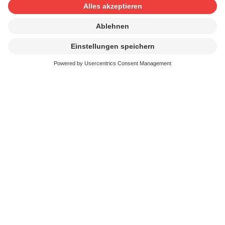
Nutzungen
allein nicht ausreicht. Diese Lizenz deckt nur
Hintergrundmusik, den Empfang von Radiosendungen
und/oder Musik in Warteschlaufen ab.
Details zum GT 3a, eine Übersicht der Kosten sowie das
Formular, um die Lizenz zu beantragen, finden Sie unter
www.suisa.ch/3a
So gehen Sie vor, falls Sie keine GT
3a-Lizenz der SUISA haben
Füllen Sie das Formular online aus. Das Formular kann
zwischengespeichert und später weiterbearbeitet
werden.
Wir prüfen Ihren Auftrag und senden Ihnen im Anschluss
eine Rechnung. Die Lizenz ist gültig, sobald die Zahlung