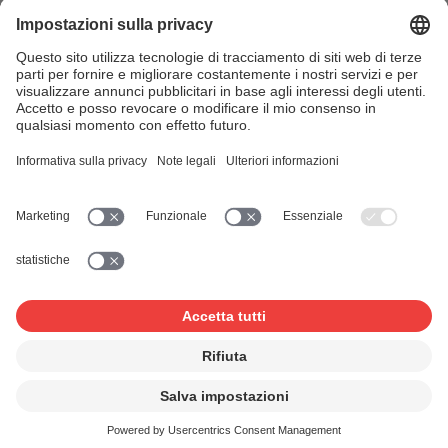
diagonale inferiore a 3 m
Se mostrate la trasmissione su uno schermo o una
superficie di proiezione con una diagonale inferiore a 3
m, si applica la tariffa comune 3a (TC 3a).
Se siete già clienti della SUISA e disponete di una
licenza per l'
utilizzo audiovisivo
(film, video, trasmissioni
televisive), non dovete fare nulla, poiché questa licenza si
applica anche al public viewing su schermi o superfici di
proiezione con una diagonale inferiore a 3 m.
Si noti, tuttavia, che una licenza per
utilizzi audio
da sola
non è sufficiente. Questa licenza comprende solo la
musica di sottofondo, la ricezione di trasmissioni
radiofoniche e/o la musica d’attesa telefonica.
Informazioni dettagliate sul TC 3a, una panoramica dei
costi e il modulo di richiesta della licenza sono