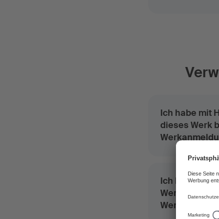
Verwe
Ich habe mit H
dieses Werk b
Werkanmeldu
Ich habe die 
Werken zu ers
Werke bei de