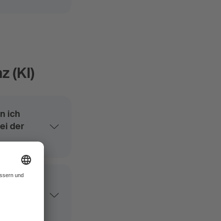
z (KI)
n ich
ei der
on
diese