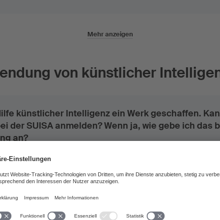
Mehr anzeigen
ndung von künstlicher Intelligen
ilfe künstlicher Intelligenz ein Werk geschaffen. Kan
ei der SUISA anmelden? Wenn ja, wie gebe ich das b
ng an?
künstliche Intelligenz angewiesen, neue Versionen v
tellen, die ursprünglich von mir stammen. Kann ich 
r SUISA anmelden?