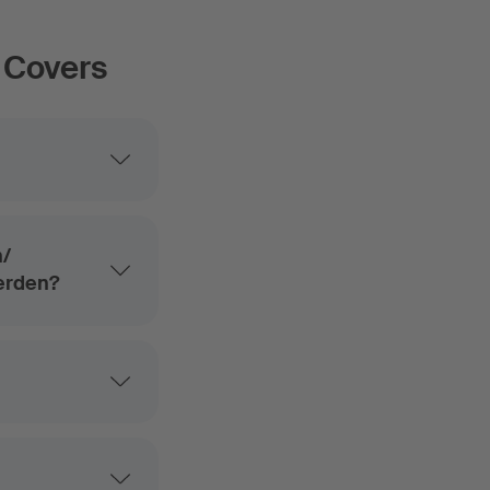
 Covers
n/
erden?