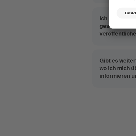
Ich möchte ein
geschaffen ha
veröffentlich
Gibt es weite
wo ich mich ü
informieren u