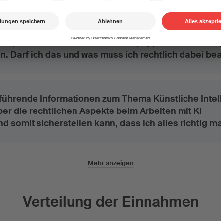
 Werk, das ich mit Hilfe von künstlicher Intelligenz
be, auf Plattformen wie Youtube, Apple Music und S
en. Darf ich das und was muss ich rechtlich dabei be
rführende Informationen zum Thema Künstliche Intel
ber die rechtlichen Aspekte beim Arbeiten mit KI
nd somit sicherstellen kann, dass ich alles richtig 
Mehr anzeigen
Verteilung der Einnahmen