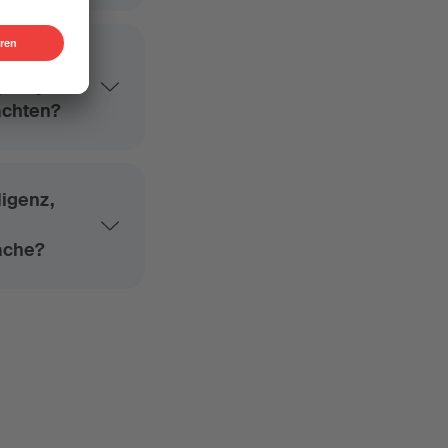
potify
achten?
ligenz,
mache?