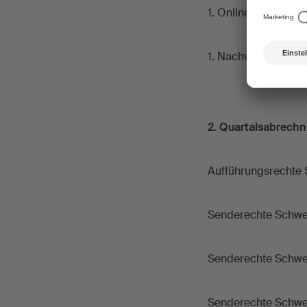
1. Onlineabrechnun
1. Nachverrechnun
2. Quartalsabrech
Aufführungsrechte Sc
Senderechte Schweiz
Senderechte Schwei
Senderechte Schweiz