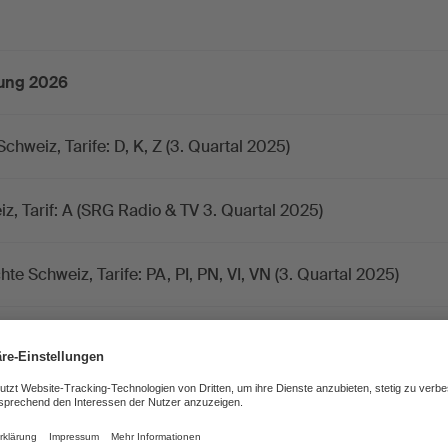
g
nung 2026
chweiz, Tarife: D, K, Z (3. Quartal 2025)
, Tarif: A (SRG Radio & TV 3. Quartal 2025)
hte Schweiz, Tarife: PA, PI, PN, VI, VN (3. Quartal 2025)
 dem Ausland 2026
eo-on-Demand 2026