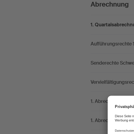
Abrechnun
1. Quartalsabrech
Aufführungsrechte S
Senderechte Schweiz
Vervielfältigungsrec
1. Abrechnung aus
1. Abrechnung Vid