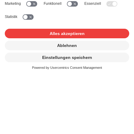
Antrag durch die SUISA verarbeitet und ist verbindlich.
Bearbeitung des Antrags
Die SUISA kann Anträge auf Änderung der
Mitgliederdaten ohne Angabe von Gründen ablehnen
oder von der beantragenden Person jederzeit zusätzliche
Informationen oder Rechtenachweise verlangen. Dies gilt
insbesondere bei Verdacht auf Missbrauch jeglicher Art
sowie für Anträge, welche nicht unter Benützung einer
bei der SUISA hinterlegten Email-Adresse eingereicht
wurden. Die erfolgreiche Änderung der Mitgliederdaten
wird dem Mitglied mindestens mittels Email bestätigt.
Richtigkeit der Angaben
Die beantragende Person bestätigt, dass sie berechtigt
ist, alle im Formular erfassten Angaben zu machen und
dass diese korrekt sind. Sie haftet für allfällige Schäden