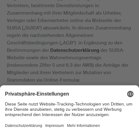
Vertretern, bestimmte Dienstleistungen in
Zusammenhang mit ihrer Mitgliedschaft als Urheber,
Verleger oder Erbenvertreter online via Webseite der
SUISA („SUISA“) abzuwickeln. In diesem Zusammenhang
regeln die nachstehenden Allgemeinen
Geschäftsbedingungen („AGB“) in Ergänzung zu den
Bestimmungen der
Datenschutzerklärung
der SUISA-
Website sowie des Wahrnehmungsvertrags
(insbesondere Ziffer 5 und 6.3 der AWB) die Anträge der
Mitglieder und ihren Vertretern zur Mutation von
Stammdaten via Online-Formular.
Eingang des Antrags
Der Antrag ist bei der SUISA eingetroffen, wenn das
Mitglied oder der/die Vertreter/-in nach dem Senden des
Online-Formulars auf dem Bildschirm sowie per Email
eine Bestätigung erhält. Ab diesem Zeitpunkt wird der