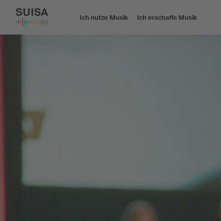
Ich nutze Musik
Ich erschaffe Musik