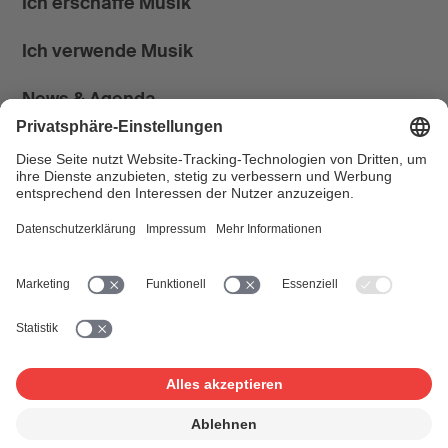
Ich erschaffe Musik
Ich verwende Musik
News & Agenda
FONDATION SUISA ↗
Follow us
Facebook
Instagram
YouTube
LinkedIn
Blog
SUISAblog
© 2026 SUISA