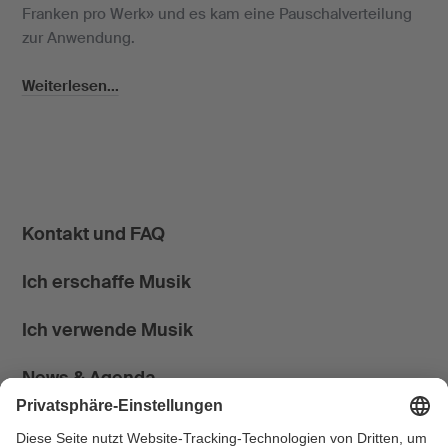
Franken pro Werk» und es kam eine Pauschalverteilung
zur Anwendung.
Weiterlesen...
Kontakt und FAQ
Ich erschaffe Musik
Ich verwende Musik
News & Agenda
FONDATION SUISA ↗