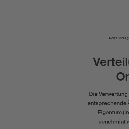
News und Ag
Vertei
On
Die Verwertung 
entsprechende Ä
Eigentum (in
genehmigt w