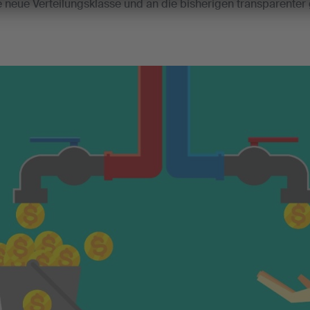
neue Verteilungsklasse und an die bisherigen transparenter 