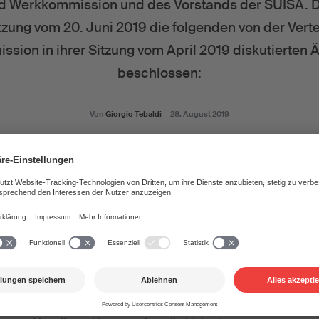
nd Werkkommission und des Vorstands der SUISA. D
itzung vom 20. Juni 2019 die folgenden von der Vert
sion in ihrer Sitzung vom April 2019 diskutierten
beschlossen:
Von
Giorgio Tebaldi
—
28. August 2019
ilungsklasse 22W in das Verteilungsreglement / Revision der 
 der Einnahmen aus Online-Werbekampagnen oder für das Z
seiten, Social Media Seiten usw. hat die SUISA eine weitere Ve
22W, die jetzt formell in das Verteilungsreglement aufgenomm
 der SUISA konkretisiert. Ebenfalls werden die Zuweisungen de