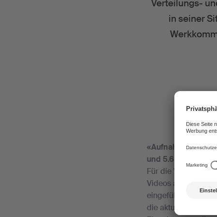
Verteilungs- u
in seiner S
Werkkommis
«Aufnahme der Verte
und 5.6 VR»
Für die Verteilung
Videos auf Internet
eingeführt, die VK 
die aktuelle Praxis