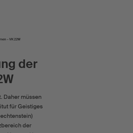
hmen – VK 22W
ung der
22W
ht. Daher müssen
ut für Geistiges
iechtenstein)
zbereich der