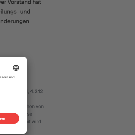
er Vorstand hat
eilungs- und
 Änderungen
Ziffern 4.1, 4.2.12
ugänglichmachen von
rteilungsklasse
en wird. Damit wird
r Online-