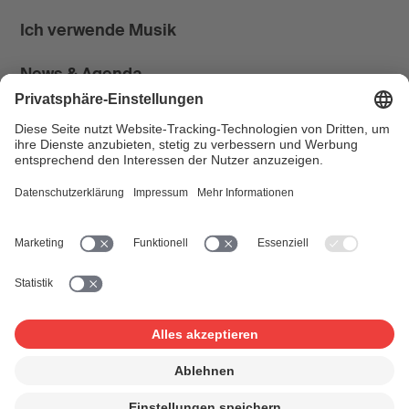
Ich verwende Musik
News & Agenda
FONDATION SUISA ↗
Follow us
Facebook
Instagram
YouTube
LinkedIn
Blog
SUISAblog
© 2026 SUISA
Impressum
Disclaimer
Datenschutz