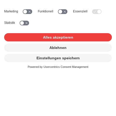
Ort:
SUISA Zürich
Weitere Informationen zu den Kommissionen:
Kommissionen SUISA
Kontakt und FAQ
Ich erschaffe Musik
Ich verwende Musik
News & Agenda
FONDATION SUISA ↗