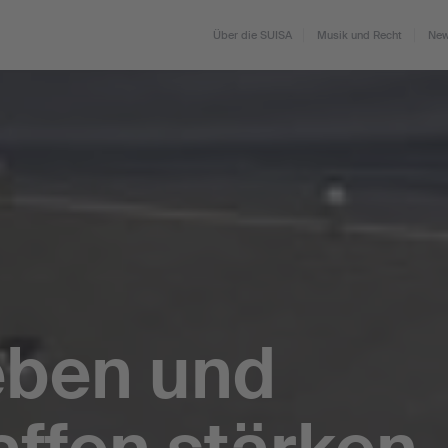
Über die SUISA
Musik und Recht
New
eben und