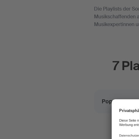
Die Playlists der S
Musikschaffenden au
Musikexpertinnen u
7 Pl
Pop und Urba