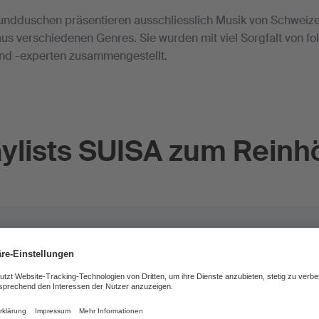
oundduschen präsentieren ausschliesslich Musik von Schweiz
s verschiedenen Genres. Sie wurden mit viel Sorgfalt von f
nd -experten zusammengestellt.
aylists SUISA zum Reinh
n: Songs und Urheber/innen