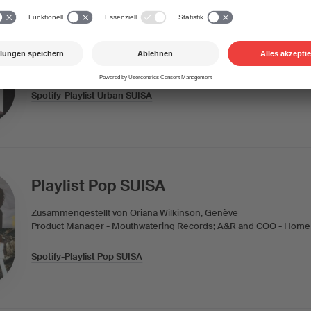
Playlist Urban SUISA
Zusammengestellt von Oriana Wilkinson, Genève
Product Manager - Mouthwatering Records; A&R and COO - Home
Spotify-Playlist Urban SUISA
Playlist Pop SUISA
Zusammengestellt von Oriana Wilkinson, Genève
Product Manager - Mouthwatering Records; A&R and COO - Home
Spotify-Playlist Pop SUISA