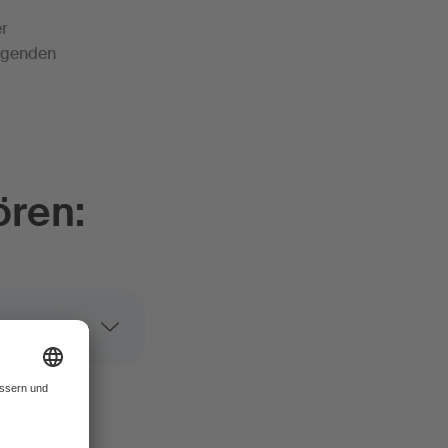
er
olgenden
ören: