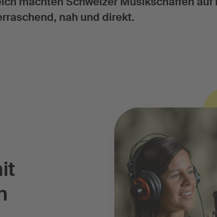
ich machten Schweizer Musikschaffen auf 
erraschend, nah und direkt.
it
n