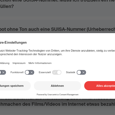
 schon eine SUISA-Nummer. Muss ich trotzdem ein n
üllen?
Spot ohne Ton auch eine SUISA-Nummer (Urheberrec
 Sprecherin)?
Mehr anzeigen
Filmproduktionen
h der SUISA für die Herstellung des Films/Videos un
chmachen des Films/Videos im Internet etwas bezah