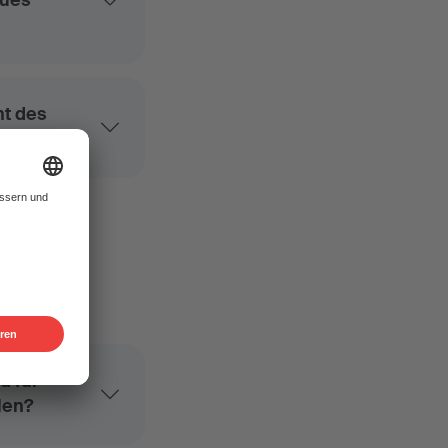
eues
ht des
d für
len?