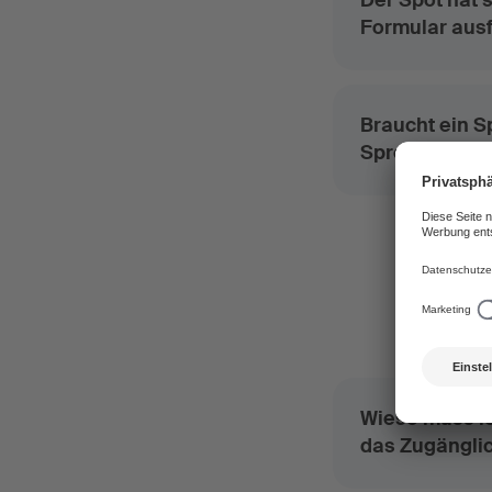
Der Spot hat
Formular ausf
Braucht ein 
Sprechers/der
Wieso muss ic
das Zugängli