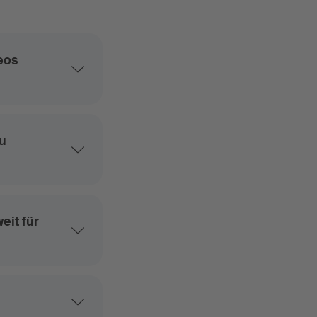
eos
zu
eit für