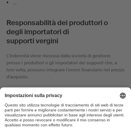
...
Responsabilità dei produttori o
degli importatori di
supporti vergini
L’indennità viene riscossa dalla società di gestione
presso i produttori e gli importatori dei supporti che, a
loro volta, possono integrare l’onere finanziario nel prezzo
d’acquisto.
Si definisce
produttore
chi produce supporti vergini in
Svizzera o nel Principato del Liechtenstein e li offre sul
mercato o direttamente ai consumatori per la consueta
via commerciale.
Per
importatore
si intende chiunque importi in Svizzera o