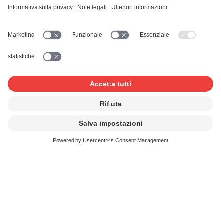
nel Principato del Liechtenstein supporti di dati vergini
dall’estero, indipendentemente dal fatto che li utilizzi
personalmente, li metta in commercio o li offra
direttamente ai consumatori. Un importatore è anche un
fornitore con sede all’estero che offre supporti vergini, ad
esempio tramite negozi online, a consumatori in Svizzera
o nel Principato del Liechtenstein e serve i consumatori
come se acquistassero i supporti vergini da un fornitore
nazionale.
Importi delle tariffe
L'importo delle tariffe è regolarmente negoziato e
determinato sulla base di dati e prezzi attuali. Nel fissare
le tariffe si tiene conto della quota di dati aziendali e di
dati privati non protetti.