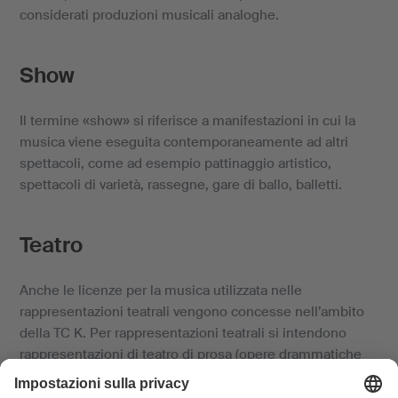
considerati produzioni musicali analoghe.
Show
Il termine «show» si riferisce a manifestazioni in cui la
musica viene eseguita contemporaneamente ad altri
spettacoli, come ad esempio pattinaggio artistico,
spettacoli di varietà, rassegne, gare di ballo, balletti.
Teatro
Anche le licenze per la musica utilizzata nelle
rappresentazioni teatrali vengono concesse nell’ambito
della TC K. Per rappresentazioni teatrali si intendono
rappresentazioni di teatro di prosa (opere drammatiche
recitate) con intermezzi musicali o musica di
accompagnamento.