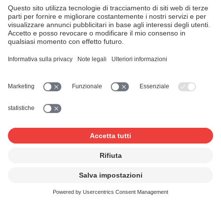
Licenze
Il prezzo della licenza solitamente corrisponde a una
percentuale degli incassi provenienti dalla vendita dei
biglietti. In certi casi, l’indennità viene calcolata sulla
base dei costi complessivi della manifestazione
(compensi degli artisti, spese di viaggio e di soggiorno,
affitto dei locali, noleggio degli strumenti e dei sistemi di
amplificazione). L’ammontare dell’indennità dipende dal
concetto individuale della manifestazione e dalle opere
musicali specifiche utilizzate. Trovate maggiori dettagli
nella
Nota informativa
e nella
Tariffa
.
Occorre inoltrare degli elenchi della
musica utilizzata?