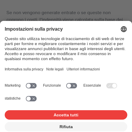
Se non vengono generate entrate o se queste non
coprono i costi, l’indennità viene calcolata sulla base dei
costi di utilizzo della musica (compensi degli artisti,
spese di viaggio e di soggiorno, affitto dei locali,
noleggio degli strumenti e dei sistemi di amplificazione).
Trovate maggiori dettagli a riguardo nella
Nota
informativa
e nella
Tariffa
.
Sconto per clienti con contratto
Se stipulate un contratto con la SUISA per le vostre
manifestazioni e ne rispettate le condizioni, beneficiate
di un ribasso fino al 15%.