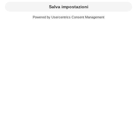
Ecco come procedere
Inviateci il questionario debitamente compilato e l’elenco
delle opere. In seguito, vi faremo pervenire una licenza e
la relativa fattura. Una volta ricevuto il vostro pagamento,
provvederemo a ripartire il denaro ai compositori,
parolieri ed editori aventi diritto.
Link Questionario
Questionario: Tariffa comune Hb
Documenti