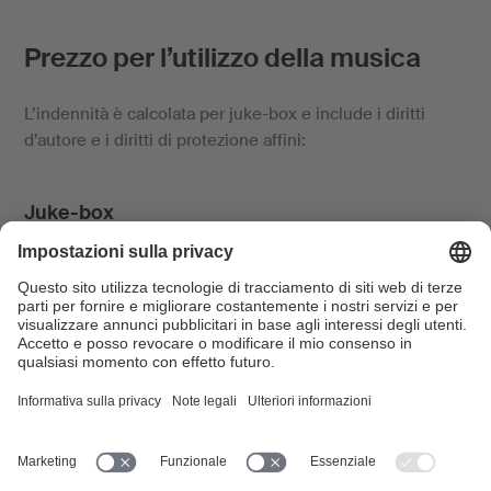
Prezzo per l’utilizzo della musica
L’indennità è calcolata per juke-box e include i diritti
d’autore e i diritti di protezione affini:
Juke-box
CHF 19.05 per mese civile
CHF 216.15 per anno civile
Video-juke-box con schermo fino a 1 m di
diagonale
CHF 28.65 per mese civile