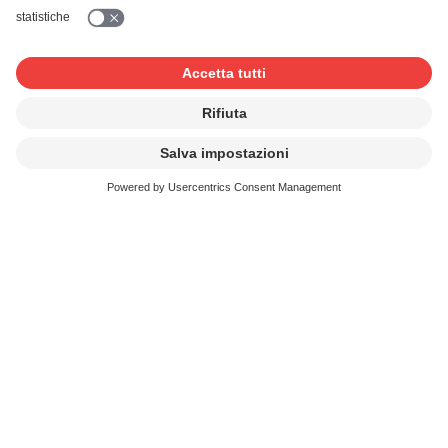
CHF 323.65 per anno civile
Video-juke-box con schermo superiore a 1 m di
diagonale
CHF 38.20 per mese civile
CHF 431.10 per anno civile
Per i juke-box con singoli in vinile, l’indennità
ammonta
a CHF 57.25 all'anno.
Se stipulate un contratto con la SUISA per il vostro juke-
box e ne rispettate le condizioni, beneficiate di un
ribasso del 5%, o addirittura del 10% se avete più di 30
apparecchi. Come membro dell’associazione Swissplay vi