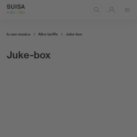
Aprire
il
menu
Io uso musica
Altre tariffe
Juke-box
Juke-box