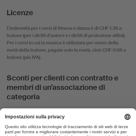
Licenze
L’indennità per i corsi di fitness e danza è di CHF 1.36 a
lezione (per i diritti d’autore e i diritti di protezione affini).
Per i corsi in cui la musica è utilizzata per meno della
metà della lezione, pagate solo la metà, cioè CHF 0.68 a
lezione (più IVA).
Sconti per clienti con contratto e
membri di un’associazione di
categoria
Se stipulate un contratto con la SUISA e ne rispettate le
condizioni, beneficiate di un ribasso del 10%.
Potete ridurre ulteriormente il costo della licenza se fate