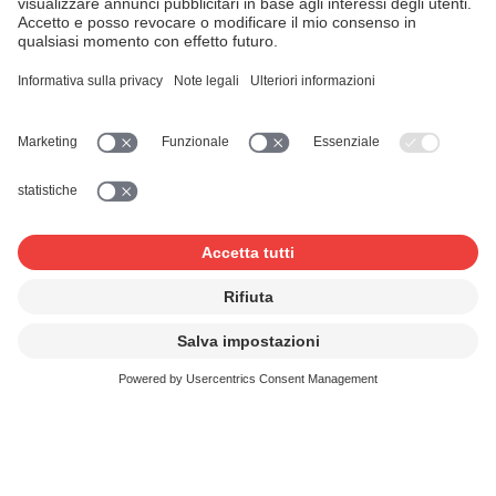
parte di un’associazione di categoria che ha stipulato con
noi un contratto collettivo. Beneficiate di un ulteriore
sconto e potete risparmiare tempo con le pratiche
amministrative.
Ecco una selezione di associazioni di categoria con cui la
SUISA ha stipulato un contratto:
•
Swiss Dance
•
dansesuisse
•
BGB
•
TANZ Associazione Svizzera TAS
•
vitaswiss
•
Jazzercise
•
Swiss Country Western Dance Association
•
Federazione Svizzera dei Fitness e di Salute
•
swimsports (centro di competenza per il nuoto e il
fitness acquatico)