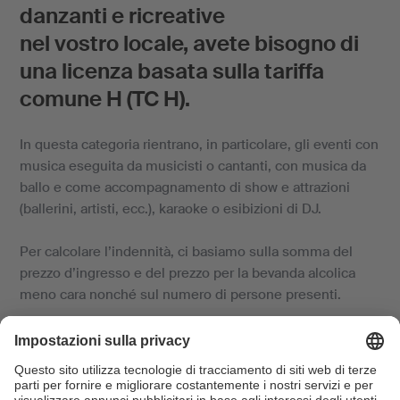
danzanti e ricreative
nel vostro locale, avete bisogno di
una licenza basata sulla tariffa
comune H (TC H).
In questa categoria rientrano, in particolare, gli eventi con
musica eseguita da musicisti o cantanti, con musica da
ballo e come accompagnamento di show e attrazioni
(ballerini, artisti, ecc.), karaoke o esibizioni di DJ.
Per calcolare l’indennità, ci basiamo sulla somma del
prezzo d’ingresso e del prezzo per la bevanda alcolica
meno cara nonché sul numero di persone presenti.
Se durante le manifestazioni viene suonata musica da
supporti sonori (MP3, CD, LP, streaming, ecc.), calcoliamo
un’indennità aggiuntiva per i diritti degli interpreti e dei