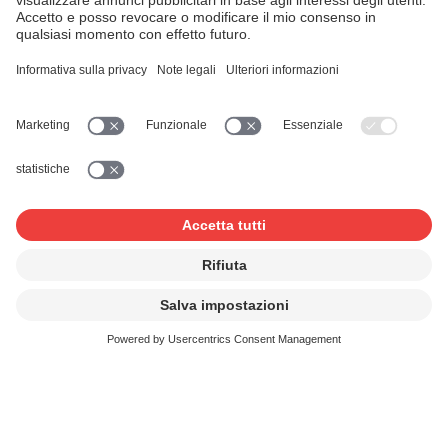
produttori (diritti di protezione affini).
Sconti per clienti con contratto e
membri di un’associazione di
categoria
Se stipulate un contratto con la SUISA per le vostre
manifestazioni e ne rispettate le condizioni, beneficiate
di un ribasso fino al 25%. Come membro di
un’associazione svizzera di categoria vi verrà concesso un
ulteriore ribasso del 10% (GastroSuisse, hotelleriesuisse,
PETZI, ASCO ecc.).
Trovate maggiori informazioni nella
Nota informativa
.
Link Questionario