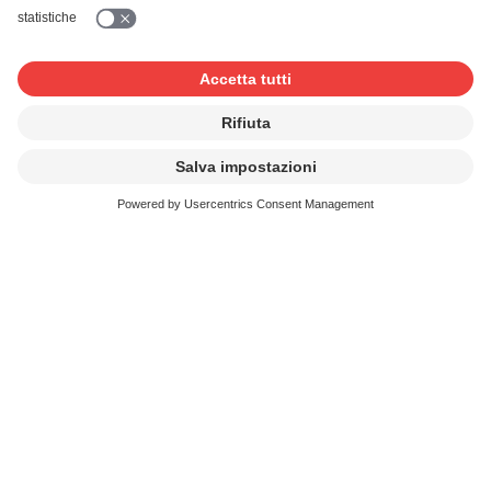
Le «Ländler» a vu le jour dans la ville
de Zurich
Il y a une centaine d’années, Zurich devient le centre
d’une nouvelle scène de musique folklorique. C’est dans
cette ville que des musiciens de Suisse centrale ont
marqué de leur empreinte le «Ländler» suisse, et ils n’ont
pas tardé à enthousiasmer les masses. Comment est né
ce nouveau style musical et qui étaient les «rois du
Ländler»?
Continuer