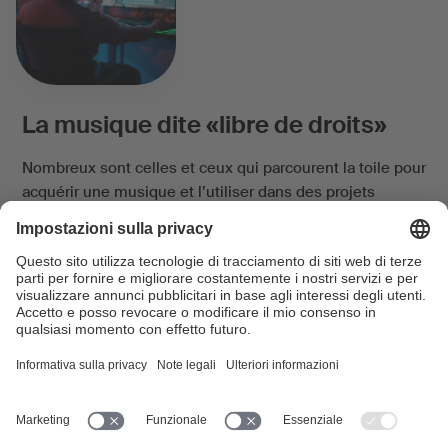
La musique dite «libre de droits»
Nombreux sont celles et ceux qui parcourent la toile pour
acquérir une musique et l’utiliser dans des projets
audiovisuels. Il arrive parfois que la musique proposée
soit déclarée «libre de droits». Dans certains cas, la
musique est bien libre de droits d’auteur. Dans d’autres,
l’affirmation est trompeuse.
Continuer