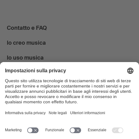
Contatto e FAQ
Io creo musica
Io uso musica
News & Agenda
FONDATION SUISA ↗
Follow us
Facebook
Instagram
YouTube
LinkedIn