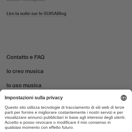
Lire la suite sur le SUISABlog
Contatto e FAQ
Io creo musica
Io uso musica
News & Agenda
FONDATION SUISA ↗