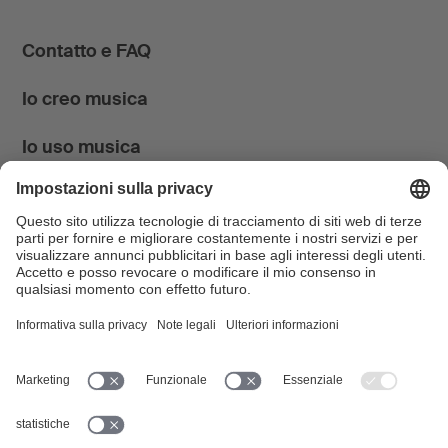
Contatto e FAQ
Io creo musica
Io uso musica
News & Agenda
FONDATION SUISA ↗
Follow us
Facebook
Instagram
YouTube
LinkedIn
Blog